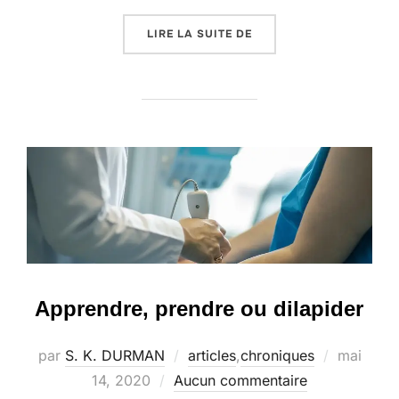
« LIRE… REND LIBRE »
LIRE LA SUITE DE
Apprendre, prendre ou dilapider
Publié
par
S. K. DURMAN
articles
,
chroniques
mai
le
14, 2020
Aucun commentaire