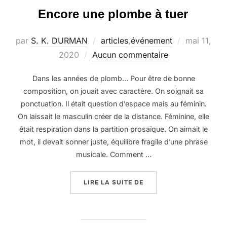
Encore une plombe à tuer
Publié
par
S. K. DURMAN
articles
,
événement
mai 11,
le
2020
Aucun commentaire
Dans les années de plomb… Pour être de bonne
composition, on jouait avec caractère. On soignait sa
ponctuation. Il était question d’espace mais au féminin.
On laissait le masculin créer de la distance. Féminine, elle
était respiration dans la partition prosaïque. On aimait le
mot, il devait sonner juste, équilibre fragile d’une phrase
musicale. Comment …
« ENCORE UNE PLOMBE 
LIRE LA SUITE DE