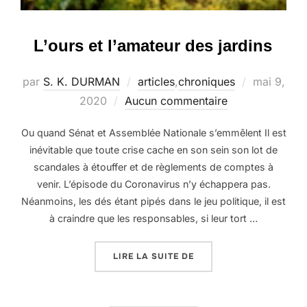
L’ours et l’amateur des jardins
Publié
par
S. K. DURMAN
articles
,
chroniques
mai 9,
le
2020
Aucun commentaire
Ou quand Sénat et Assemblée Nationale s’emmêlent Il est
inévitable que toute crise cache en son sein son lot de
scandales à étouffer et de règlements de comptes à
venir. L’épisode du Coronavirus n’y échappera pas.
Néanmoins, les dés étant pipés dans le jeu politique, il est
à craindre que les responsables, si leur tort …
« L’OURS ET L’AMATEUR
LIRE LA SUITE DE