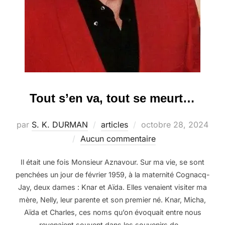
Tout s’en va, tout se meurt…
Publié
par
S. K. DURMAN
articles
octobre 28, 2024
le
Aucun commentaire
Il était une fois Monsieur Aznavour. Sur ma vie, se sont
penchées un jour de février 1959, à la maternité Cognacq-
Jay, deux dames : Knar et Aïda. Elles venaient visiter ma
mère, Nelly, leur parente et son premier né. Knar, Micha,
Aïda et Charles, ces noms qu’on évoquait entre nous
revenaient souvent dans les souvenirs de …