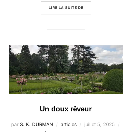
« ÉLOGE DE LA LENTEUR
LIRE LA SUITE DE
Un doux rêveur
Publié
par
S. K. DURMAN
articles
juillet 5, 2025