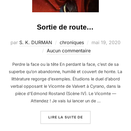
Sortie de route…
Publié
par
S. K. DURMAN
chroniques
mai 19, 2020
le
Aucun commentaire
Perdre la face ou la tête En perdant la face, c’est de sa
superbe qu’on abandonne, humilié et couvert de honte. La
littérature regorge d’exemples. Étudions le duel d’abord
verbal opposant le Vicomte de Valvert à Cyrano, dans la
pièce d’Edmond Rostand (Scène IV). Le Vicomte —
Attendez ! Je vais lui lancer un de …
« SORTIE DE ROUTE… »
LIRE LA SUITE DE