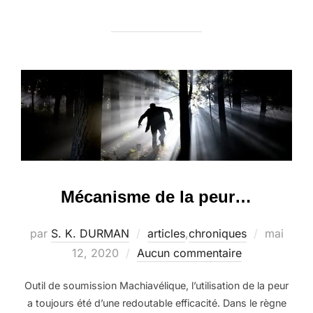
Mécanisme de la peur…
Publié
par
S. K. DURMAN
articles
,
chroniques
mai
le
12, 2020
Aucun commentaire
Outil de soumission Machiavélique, l’utilisation de la peur
a toujours été d’une redoutable efficacité. Dans le règne