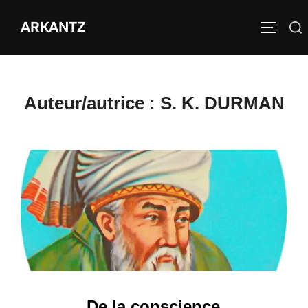
Aller
ARKANTZ
au
Rechercher :
PERMUT
contenu
Auteur/autrice :
S. K. DURMAN
De la conscience