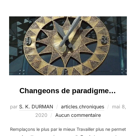
Changeons de paradigme…
Publié
par
S. K. DURMAN
articles
,
chroniques
mai 8,
le
2020
Aucun commentaire
Remplaçons le plus par le mieux Travailler plus ne permet