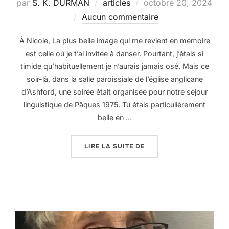
Publié
par
S. K. DURMAN
articles
octobre 20, 2024
le
Aucun commentaire
À Nicole, La plus belle image qui me revient en mémoire
est celle où je t’ai invitée à danser. Pourtant, j’étais si
timide qu’habituellement je n’aurais jamais osé. Mais ce
soir-là, dans la salle paroissiale de l’église anglicane
d’Ashford, une soirée était organisée pour notre séjour
linguistique de Pâques 1975. Tu étais particulièrement
belle en …
« TU RESTERAS MADEMO
LIRE LA SUITE DE