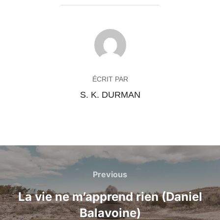
AUTEUR DE LA PUBLICATION
ÉCRIT PAR
S. K. DURMAN
Navigation
Previous
Previous
de
La vie ne m’apprend rien (Daniel
l’article
Balavoine)