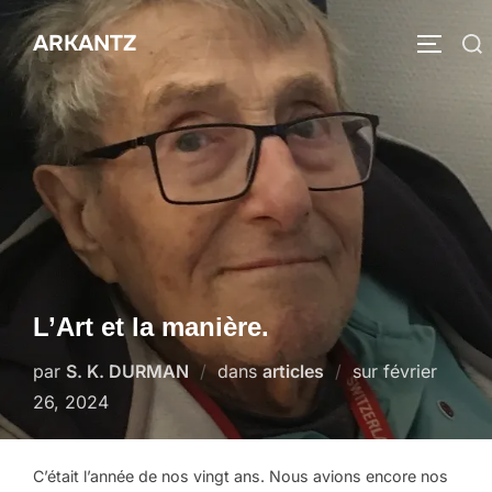
Aller
ARKANTZ
au
Rechercher :
PERMUT
contenu
L’Art et la manière.
Publié
par
S. K. DURMAN
dans
articles
sur
février
le
26, 2024
C’était l’année de nos vingt ans. Nous avions encore nos