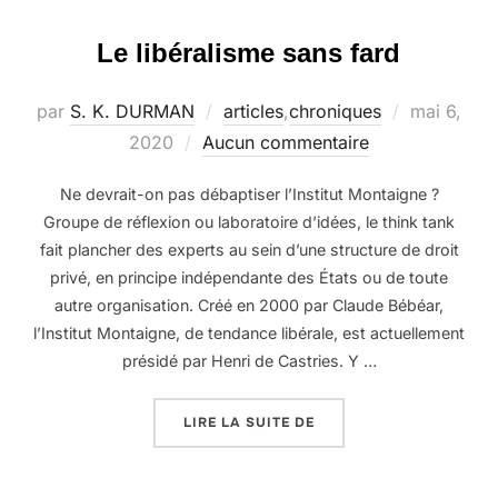
Le libéralisme sans fard
Publié
par
S. K. DURMAN
articles
,
chroniques
mai 6,
le
2020
Aucun commentaire
Ne devrait-on pas débaptiser l’Institut Montaigne ?
Groupe de réflexion ou laboratoire d’idées, le think tank
fait plancher des experts au sein d’une structure de droit
privé, en principe indépendante des États ou de toute
autre organisation. Créé en 2000 par Claude Bébéar,
l’Institut Montaigne, de tendance libérale, est actuellement
présidé par Henri de Castries. Y …
« LE LIBÉRALISME SANS
LIRE LA SUITE DE