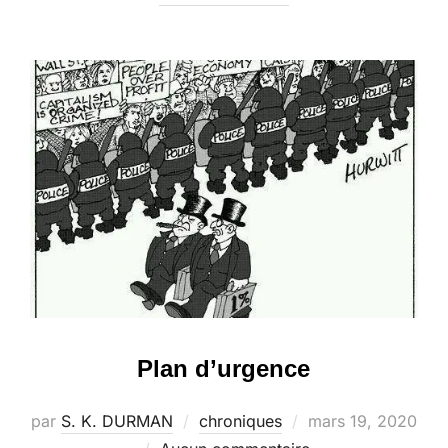
Plan d’urgence
Publié
par
S. K. DURMAN
chroniques
mars 19, 2020