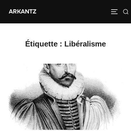
Aller
ARKANTZ
au
Rechercher :
PERMUT
contenu
Étiquette :
Libéralisme