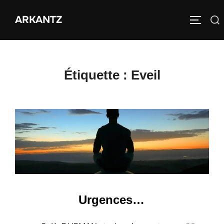
Aller
ARKANTZ
au
Rechercher :
PERMUT
contenu
Étiquette :
Eveil
Urgences…