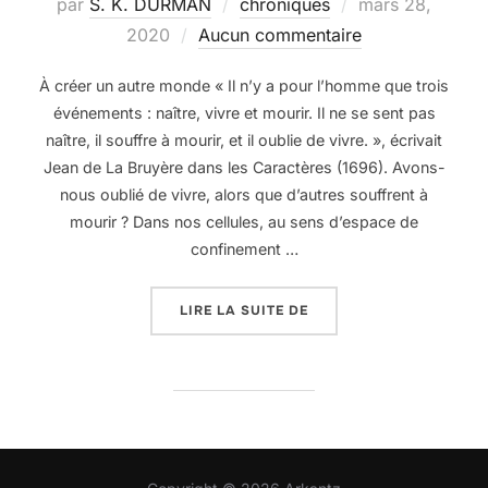
Publié
par
S. K. DURMAN
chroniques
mars 28,
le
2020
Aucun commentaire
À créer un autre monde « Il n’y a pour l’homme que trois
événements : naître, vivre et mourir. Il ne se sent pas
naître, il souffre à mourir, et il oublie de vivre. », écrivait
Jean de La Bruyère dans les Caractères (1696). Avons-
nous oublié de vivre, alors que d’autres souffrent à
mourir ? Dans nos cellules, au sens d’espace de
confinement …
« URGENCES… »
LIRE LA SUITE DE