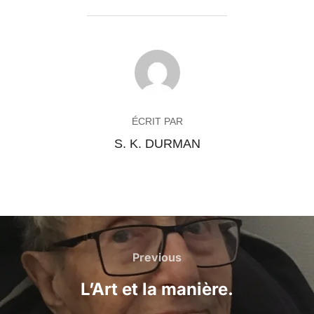
AUTEUR DE LA PUBLICATION
ÉCRIT PAR
S. K. DURMAN
Navigation
Previous
Previous
de
L’Art et la manière.
l’article