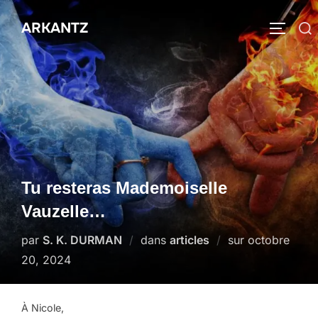
Aller
ARKANTZ
au
Rechercher :
PERMUT
contenu
Tu resteras Mademoiselle
Vauzelle…
Publié
par
S. K. DURMAN
dans
articles
sur
octobre
le
20, 2024
À Nicole,