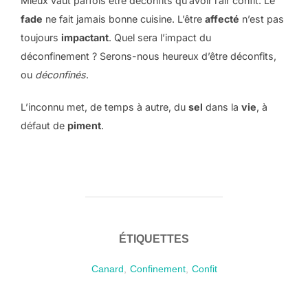
Mieux vaut parfois être déconfits qu’avoir l’air confit. Le
fade
ne fait jamais bonne cuisine. L’être
affecté
n’est pas
toujours
impactant
. Quel sera l’impact du
déconfinement ? Serons-nous heureux d’être déconfits,
ou
déconfinés
.
L’inconnu met, de temps à autre, du
sel
dans la
vie
, à
défaut de
piment
.
ÉTIQUETTES
Canard
,
Confinement
,
Confit