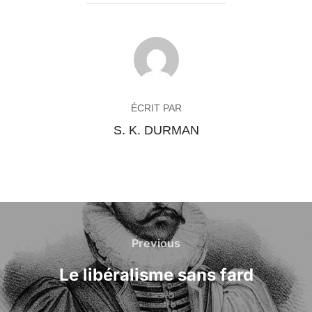
AUTEUR DE LA PUBLICATION
ÉCRIT PAR
S. K. DURMAN
Navigation
Previous
Previous
de
Le libéralisme sans fard
l’article