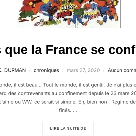
s que la France se con
Publié
 K. DURMAN
chroniques
mars 27, 2020
Aucun comm
le
nde, il est beau… Tout le monde, il est gentil. Je n’ai plus e
égard des contrevenants au confinement depuis le 23 mars 
ime ou WW, ce serait si simple. Eh, bien non ! Régime de 
finés. …
« ALORS QUE LA FRANC
LIRE LA SUITE DE