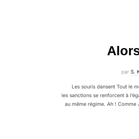
Alor
par
S.
Les souris dansent Tout le mo
les sanctions se renforcent à l’
au même régime. Ah ! Comme J’a