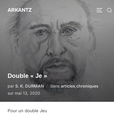
Aller
ARKANTZ
au
Rechercher :
PERMUT
contenu
Double « Je »
par
S. K. DURMAN
dans
articles
,
chroniques
Publié
sur
mai 13, 2020
le
Pour un double Jeu