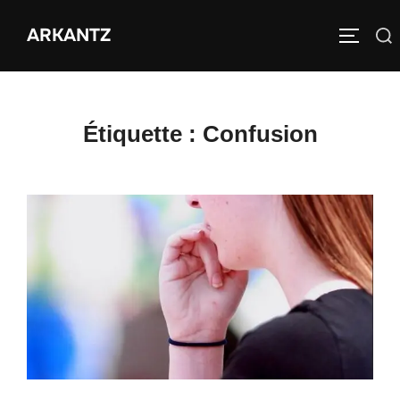
Aller
ARKANTZ
au
Rechercher :
PERMUT
contenu
Étiquette :
Confusion