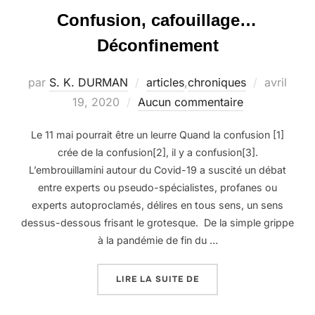
Confusion, cafouillage…
Déconfinement
Publié
par
S. K. DURMAN
articles
,
chroniques
avril
le
19, 2020
Aucun commentaire
Le 11 mai pourrait être un leurre Quand la confusion [1]
crée de la confusion[2], il y a confusion[3].
L’embrouillamini autour du Covid-19 a suscité un débat
entre experts ou pseudo-spécialistes, profanes ou
experts autoproclamés, délires en tous sens, un sens
dessus-dessous frisant le grotesque. De la simple grippe
à la pandémie de fin du …
« CONFUSION, CAFOUI
LIRE LA SUITE DE