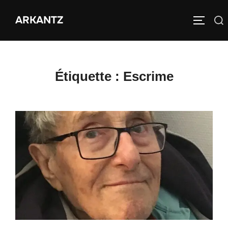
Aller
ARKANTZ
au
Rechercher :
PERMUT
contenu
Étiquette :
Escrime