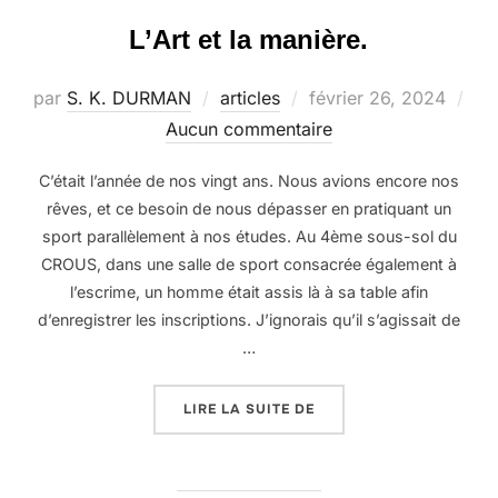
L’Art et la manière.
Publié
par
S. K. DURMAN
articles
février 26, 2024
le
Aucun commentaire
C’était l’année de nos vingt ans. Nous avions encore nos
rêves, et ce besoin de nous dépasser en pratiquant un
sport parallèlement à nos études. Au 4ème sous-sol du
CROUS, dans une salle de sport consacrée également à
l’escrime, un homme était assis là à sa table afin
d’enregistrer les inscriptions. J’ignorais qu’il s’agissait de
…
« L’ART ET LA MANIÈRE.
LIRE LA SUITE DE