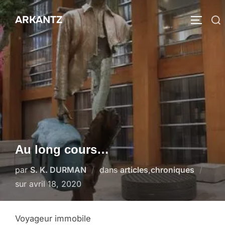
Aller
ARKANTZ
au
Rechercher :
PERMUT
contenu
Au long cours…
par
S. K. DURMAN
dans
articles
,
chroniques
Publié
sur
avril 18, 2020
le
Voyageur immobile