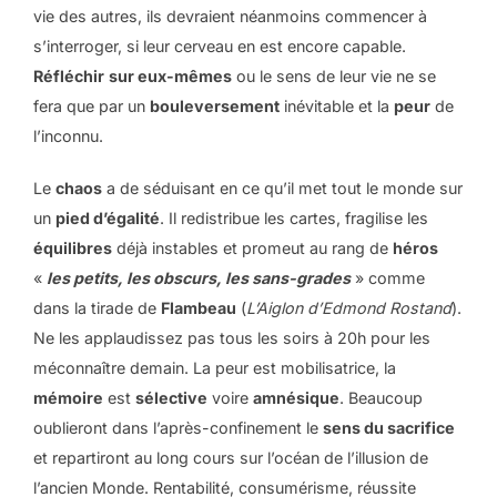
vie des autres, ils devraient néanmoins commencer à
s’interroger, si leur cerveau en est encore capable.
Réfléchir
sur eux-mêmes
ou le sens de leur vie ne se
fera que par un
bouleversement
inévitable et la
peur
de
l’inconnu.
Le
chaos
a de séduisant en ce qu’il met tout le monde sur
un
pied d’égalité
. Il redistribue les cartes, fragilise les
équilibres
déjà instables et promeut au rang de
héros
«
les petits, les obscurs, les sans-grades
» comme
dans la tirade de
Flambeau
(
L’Aiglon d’Edmond Rostand
).
Ne les applaudissez pas tous les soirs à 20h pour les
méconnaître demain. La peur est mobilisatrice, la
mémoire
est
sélective
voire
amnésique
. Beaucoup
oublieront dans l’après-confinement le
sens du sacrifice
et repartiront au long cours sur l’océan de l’illusion de
l’ancien Monde. Rentabilité, consumérisme, réussite