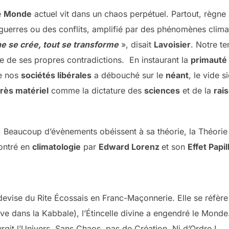
e
Monde
actuel vit dans un chaos perpétuel. Partout, règ
 guerres ou des conflits, amplifié par des phénomènes clima
ne se crée, tout se transforme
», disait
Lavoisier
. Notre t
ise de ses propres contradictions. En instaurant la
primauté 
de nos
sociétés libérales
a débouché sur le
néant
, le vide s
rès matériel
comme la dictature des
sciences
et de la
rai
e. Beaucoup d’évènements obéissent à sa théorie, la Théori
ntré en
climatologie
par
Edward Lorenz
et son
Effet Papil
a devise du Rite Écossais en Franc-Maçonnerie. Elle se réfè
rouve dans la Kabbale), l’Étincelle divine a engendré le Mond
rgit l’Univers. Sans Chaos, pas de Création. Ni d’Ordre !