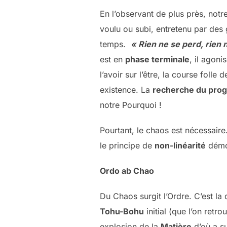
En l’observant de plus près, notr
voulu ou subi, entretenu par des
temps.
« Rien ne se perd, rien 
est en
phase terminale
, il agon
l’avoir sur l’être, la course folle 
existence. La
recherche du prog
notre Pourquoi !
Pourtant, le chaos est nécessair
le principe de
non-linéarité
démo
Ordo ab Chao
Du Chaos surgit l’Ordre. C’est l
Tohu-Bohu
initial (que l’on ret
explosion de la
Matière
d’où a su