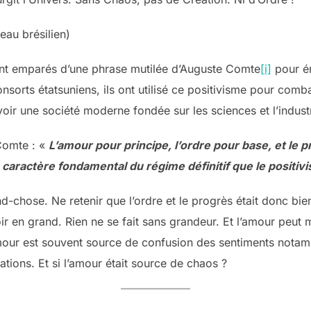
eau brésilien)
ont emparés d’une phrase mutilée d’Auguste Comte
[i]
pour ér
consorts étatsuniens, ils ont utilisé ce positivisme pour comba
voir une société moderne fondée sur les sciences et l’industr
Comte : «
L’amour pour principe, l’ordre pour base, et le pr
e caractère fondamental du régime définitif que le positiv
d-chose. Ne retenir que l’ordre et le progrès était donc bi
oir en grand. Rien ne se fait sans grandeur. Et l’amour peu
mour est souvent source de confusion des sentiments notam
tions. Et si l’amour était source de chaos ?