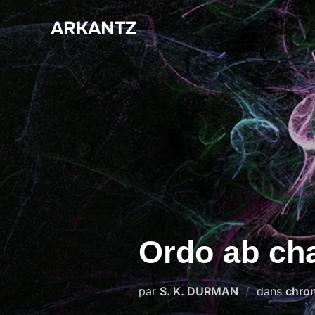
Aller
ARKANTZ
au
contenu
Ordo ab ch
par
S. K. DURMAN
dans
chro