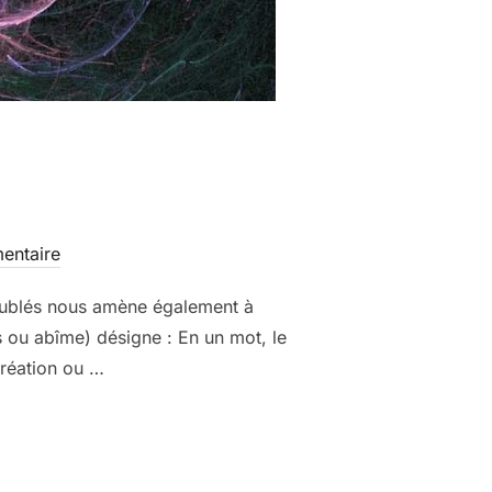
entaire
roublés nous amène également à
s ou abîme) désigne : En un mot, le
Création ou …