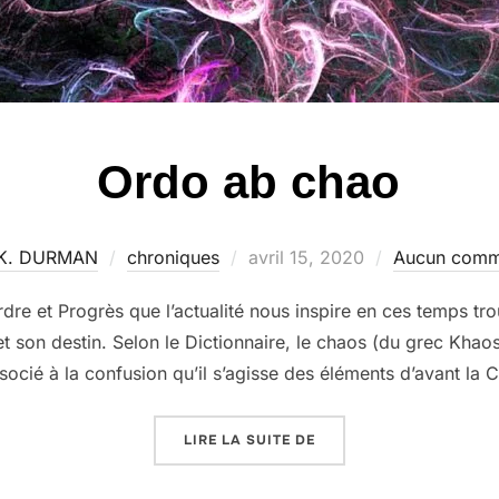
Ordo ab chao
Publié
 K. DURMAN
chroniques
avril 15, 2020
Aucun comm
le
re et Progrès que l’actualité nous inspire en ces temps t
et son destin. Selon le Dictionnaire, le chaos (du grec Khao
socié à la confusion qu’il s’agisse des éléments d’avant la 
« ORDO AB CHAO »
LIRE LA SUITE DE