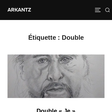
Aller
ARKANTZ
au
Rechercher :
PERMUT
contenu
Étiquette :
Double
Double « Je »