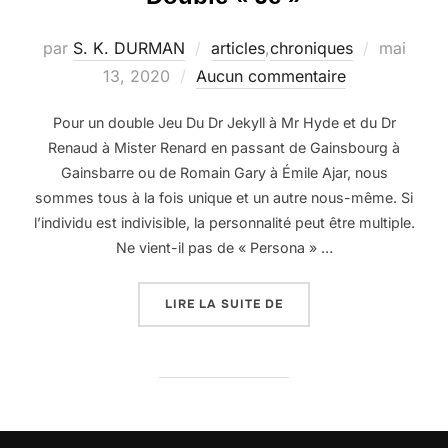
Publié
par
S. K. DURMAN
articles
,
chroniques
mai
le
13, 2020
Aucun commentaire
Pour un double Jeu Du Dr Jekyll à Mr Hyde et du Dr
Renaud à Mister Renard en passant de Gainsbourg à
Gainsbarre ou de Romain Gary à Émile Ajar, nous
sommes tous à la fois unique et un autre nous-même. Si
l’individu est indivisible, la personnalité peut être multiple.
Ne vient-il pas de « Persona » …
« DOUBLE « JE » »
LIRE LA SUITE DE