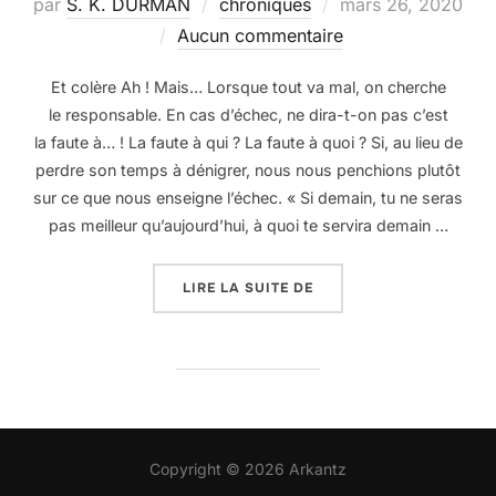
Publié
par
S. K. DURMAN
chroniques
mars 26, 2020
le
Aucun commentaire
Et colère Ah ! Mais… Lorsque tout va mal, on cherche
le responsable. En cas d’échec, ne dira-t-on pas c’est
la faute à… ! La faute à qui ? La faute à quoi ? Si, au lieu de
perdre son temps à dénigrer, nous nous penchions plutôt
sur ce que nous enseigne l’échec. « Si demain, tu ne seras
pas meilleur qu’aujourd’hui, à quoi te servira demain …
« PIC ÉPIQUE »
LIRE LA SUITE DE
Copyright © 2026 Arkantz