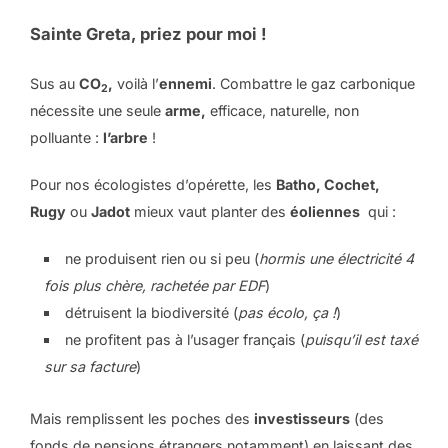
Sainte Greta, priez pour moi !
Sus au
CO
,
voilà l’
ennemi
. Combattre le gaz carbonique
2
nécessite une seule
arme,
efficace, naturelle, non
polluante :
l’arbre
!
Pour nos écologistes d’opérette, les
Batho, Cochet,
Rugy
ou
Jadot
mieux vaut planter des
éoliennes
qui :
ne produisent rien ou si peu (
hormis une électricité 4
fois plus chère, rachetée par EDF
)
détruisent la biodiversité (
pas écolo, ça !
)
ne profitent pas à l’usager français (
puisqu’il est taxé
sur sa facture
)
Mais remplissent les poches des
investisseurs
(des
fonds de pensions étrangers notamment) en laissant des