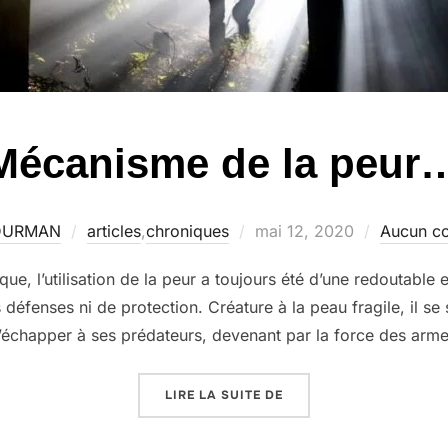
Mécanisme de la peur
Publié
 DURMAN
articles
,
chroniques
mai 12, 2020
Aucun c
le
ue, l’utilisation de la peur a toujours été d’une redoutable e
éfenses ni de protection. Créature à la peau fragile, il se 
 d’échapper à ses prédateurs, devenant par la force des arme
« MÉCANISME DE LA PE
LIRE LA SUITE DE