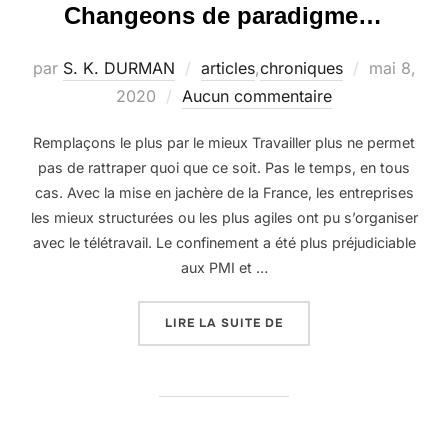
Changeons de paradigme…
Publié
par
S. K. DURMAN
articles
,
chroniques
mai 8,
le
2020
Aucun commentaire
Remplaçons le plus par le mieux Travailler plus ne permet
pas de rattraper quoi que ce soit. Pas le temps, en tous
cas. Avec la mise en jachère de la France, les entreprises
les mieux structurées ou les plus agiles ont pu s’organiser
avec le télétravail. Le confinement a été plus préjudiciable
aux PMI et …
« CHANGEONS DE PARA
LIRE LA SUITE DE