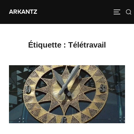
Aller
ARKANTZ
au
Rechercher :
PERMUT
contenu
Étiquette :
Télétravail