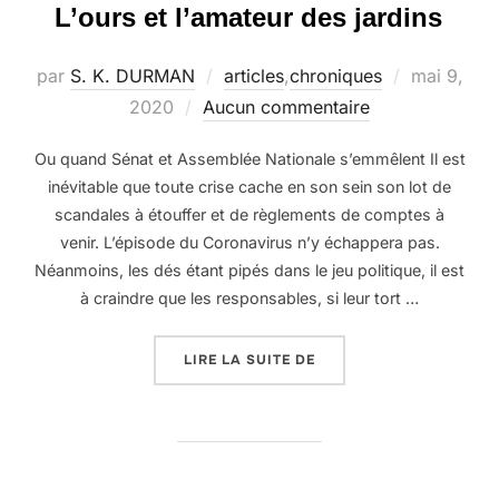
L’ours et l’amateur des jardins
Publié
par
S. K. DURMAN
articles
,
chroniques
mai 9,
le
2020
Aucun commentaire
Ou quand Sénat et Assemblée Nationale s’emmêlent Il est
inévitable que toute crise cache en son sein son lot de
scandales à étouffer et de règlements de comptes à
venir. L’épisode du Coronavirus n’y échappera pas.
Néanmoins, les dés étant pipés dans le jeu politique, il est
à craindre que les responsables, si leur tort …
« L’OURS ET L’AMATEUR
LIRE LA SUITE DE