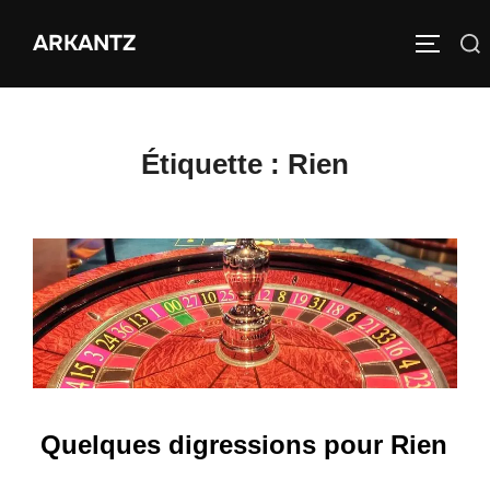
Aller
ARKANTZ
au
Rechercher :
PERMUT
contenu
Étiquette :
Rien
Quelques digressions pour Rien