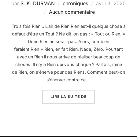
Publié
par
S. K. DURMAN
chroniques
avril 3, 2020
le
Aucun commentaire
Trois fois Rien… L’air de Rien Rien est-il quelque chose à
défaut d’être un Tout ? Ne dit-on pas : « Tout ou Rien. »
Donc Rien ne serait pas. Alors, combien
feraient Rien + Rien, en fait Rien, Nada, Zéro. Pourtant
avec un Rien il nous arrive de réaliser beaucoup de
choses. Il n’y a Rien qui vous choque ? Parfois, mine
de Rien, on s’énerve pour des Riens. Comment peut-on
s’énerver contre ce …
« QUELQUES DIGRESSIO
LIRE LA SUITE DE