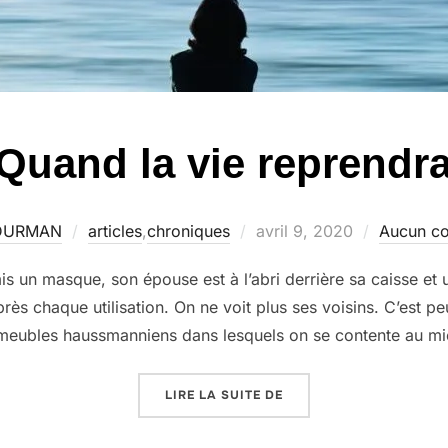
Quand la vie reprendr
Publié
 DURMAN
articles
,
chroniques
avril 9, 2020
Aucun c
le
un masque, son épouse est à l’abri derrière sa caisse et un
près chaque utilisation. On ne voit plus ses voisins. C’est p
meubles haussmanniens dans lesquels on se contente au mi
« QUAND LA VIE REPRE
LIRE LA SUITE DE