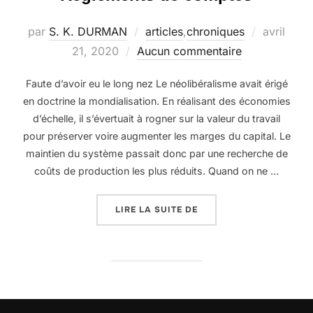
Publié
par
S. K. DURMAN
articles
,
chroniques
avril
le
21, 2020
Aucun commentaire
Faute d’avoir eu le long nez Le néolibéralisme avait érigé
en doctrine la mondialisation. En réalisant des économies
d’échelle, il s’évertuait à rogner sur la valeur du travail
pour préserver voire augmenter les marges du capital. Le
maintien du système passait donc par une recherche de
coûts de production les plus réduits. Quand on ne …
« RÈGLEMENTS DE COMP
LIRE LA SUITE DE