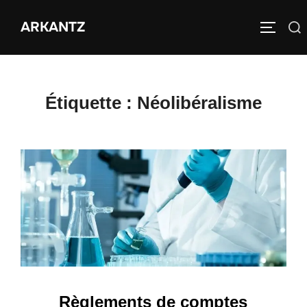
Aller
ARKANTZ
au
Rechercher :
PERMUT
contenu
Étiquette :
Néolibéralisme
Règlements de comptes