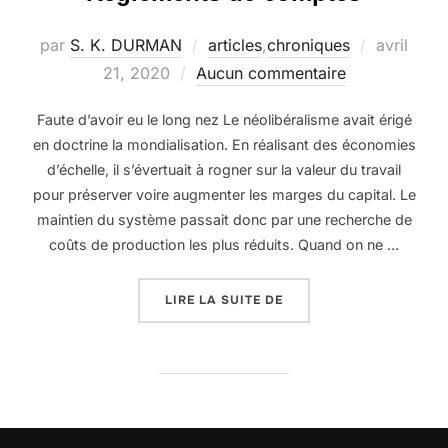
Publié
par
S. K. DURMAN
articles
,
chroniques
avril
le
21, 2020
Aucun commentaire
Faute d’avoir eu le long nez Le néolibéralisme avait érigé
en doctrine la mondialisation. En réalisant des économies
d’échelle, il s’évertuait à rogner sur la valeur du travail
pour préserver voire augmenter les marges du capital. Le
maintien du système passait donc par une recherche de
coûts de production les plus réduits. Quand on ne …
« RÈGLEMENTS DE COMP
LIRE LA SUITE DE