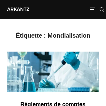
Aller
ARKANTZ
au
Rechercher :
PERMUT
contenu
Étiquette :
Mondialisation
Règlements de comptes