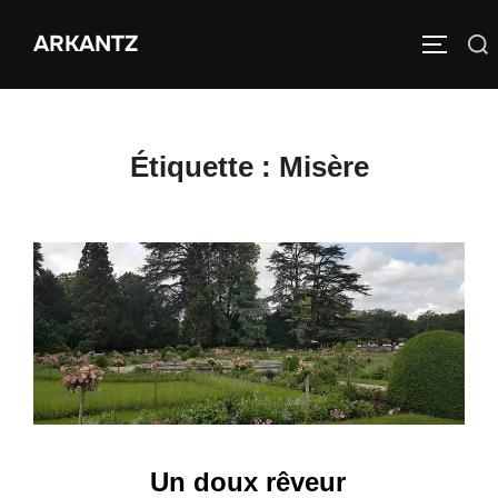
Aller
ARKANTZ
au
Rechercher :
PERMUT
contenu
Étiquette :
Misère
Un doux rêveur