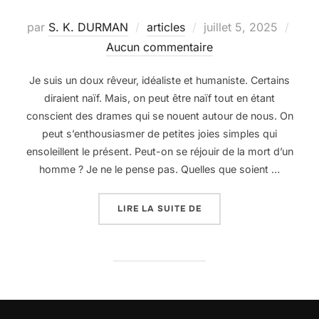
Publié
par
S. K. DURMAN
articles
juillet 5, 2025
le
Aucun commentaire
Je suis un doux rêveur, idéaliste et humaniste. Certains
diraient naïf. Mais, on peut être naïf tout en étant
conscient des drames qui se nouent autour de nous. On
peut s’enthousiasmer de petites joies simples qui
ensoleillent le présent. Peut-on se réjouir de la mort d’un
homme ? Je ne le pense pas. Quelles que soient …
« UN DOUX RÊVEUR »
LIRE LA SUITE DE