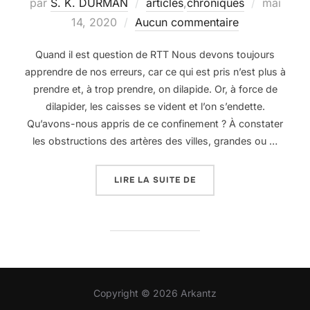
Publié
par
S. K. DURMAN
articles
,
chroniques
mai
le
14, 2020
Aucun commentaire
Quand il est question de RTT Nous devons toujours
apprendre de nos erreurs, car ce qui est pris n’est plus à
prendre et, à trop prendre, on dilapide. Or, à force de
dilapider, les caisses se vident et l’on s’endette.
Qu’avons-nous appris de ce confinement ? À constater
les obstructions des artères des villes, grandes ou …
« APPRENDRE, PRENDRE
LIRE LA SUITE DE
Copyright © 2026 Arkantz