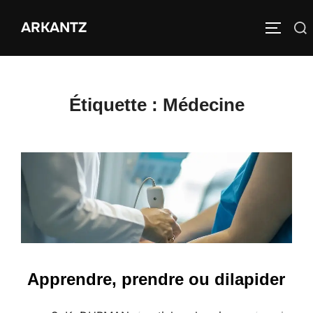
Aller
ARKANTZ
au
Rechercher :
PERMUT
contenu
Étiquette :
Médecine
Apprendre, prendre ou dilapider