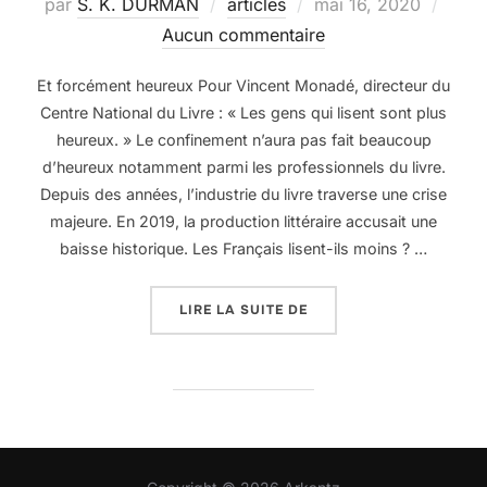
Publié
par
S. K. DURMAN
articles
mai 16, 2020
le
Aucun commentaire
Et forcément heureux Pour Vincent Monadé, directeur du
Centre National du Livre : « Les gens qui lisent sont plus
heureux. » Le confinement n’aura pas fait beaucoup
d’heureux notamment parmi les professionnels du livre.
Depuis des années, l’industrie du livre traverse une crise
majeure. En 2019, la production littéraire accusait une
baisse historique. Les Français lisent-ils moins ? …
« LIRE… REND LIBRE »
LIRE LA SUITE DE