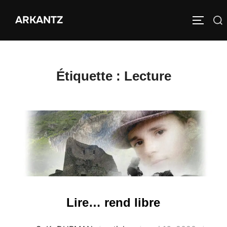
Aller
ARKANTZ
au
Rechercher :
PERMUT
contenu
Étiquette :
Lecture
Lire… rend libre