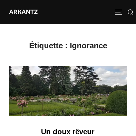
Aller
ARKANTZ
au
Rechercher :
PERMUT
contenu
Étiquette :
Ignorance
Un doux rêveur