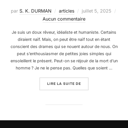
Publié
par
S. K. DURMAN
articles
juillet 5, 2025
le
Aucun commentaire
Je suis un doux rêveur, idéaliste et humaniste. Certains
diraient naïf. Mais, on peut être naïf tout en étant
conscient des drames qui se nouent autour de nous. On
peut s’enthousiasmer de petites joies simples qui
ensoleillent le présent. Peut-on se réjouir de la mort d’un
homme ? Je ne le pense pas. Quelles que soient …
« UN DOUX RÊVEUR »
LIRE LA SUITE DE