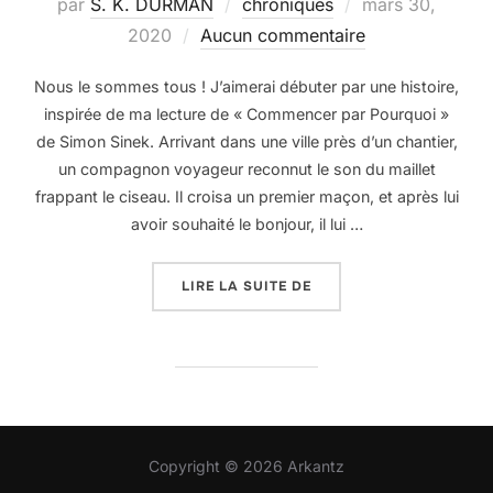
Publié
par
S. K. DURMAN
chroniques
mars 30,
le
2020
Aucun commentaire
Nous le sommes tous ! J’aimerai débuter par une histoire,
inspirée de ma lecture de « Commencer par Pourquoi »
de Simon Sinek. Arrivant dans une ville près d’un chantier,
un compagnon voyageur reconnut le son du maillet
frappant le ciseau. Il croisa un premier maçon, et après lui
avoir souhaité le bonjour, il lui …
« JE SUIS LA CLÉ DE L’
LIRE LA SUITE DE
Copyright © 2026 Arkantz