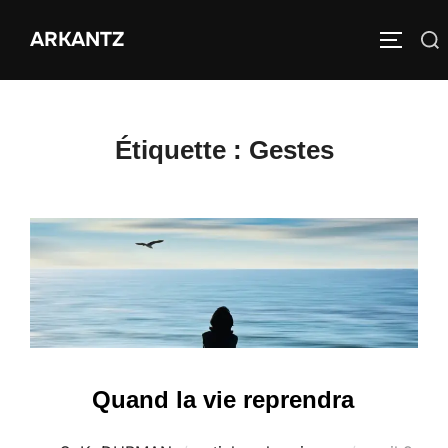
Aller
ARKANTZ
au
Rechercher :
PERMUT
contenu
Étiquette :
Gestes
Quand la vie reprendra