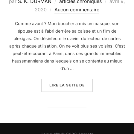
Publié
par
S. K. DURMAN
articles
,
chroniques
avril 9,
le
2020
Aucun commentaire
Comme avant ? Mon boucher a mis un masque, son
épouse est à l’abri derrière sa caisse et un film de
plexiglas. On désinfecte le clavier du lecteur de cartes
après chaque utilisation. On ne voit plus ses voisins. C’est
peut-être courant à Paris, dans ces grands immeubles
haussmanniens dans lesquels on se contente au mieux
d’un …
« QUAND LA VIE REPRE
LIRE LA SUITE DE