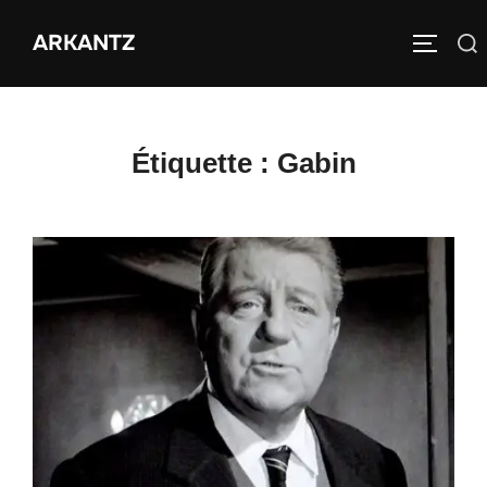
Aller
ARKANTZ
au
Rechercher :
PERMUT
contenu
Étiquette :
Gabin