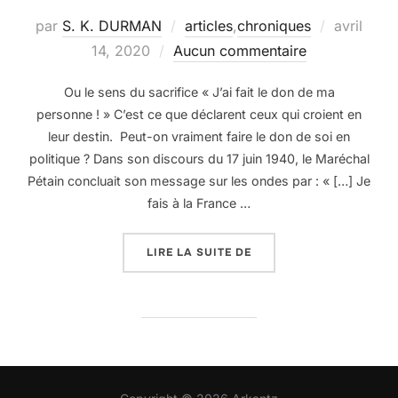
Publié
par
S. K. DURMAN
articles
,
chroniques
avril
le
14, 2020
Aucun commentaire
Ou le sens du sacrifice « J’ai fait le don de ma
personne ! » C’est ce que déclarent ceux qui croient en
leur destin. Peut-on vraiment faire le don de soi en
politique ? Dans son discours du 17 juin 1940, le Maréchal
Pétain concluait son message sur les ondes par : « […] Je
fais à la France …
« L’ÉCHIQUIER DE LA P
LIRE LA SUITE DE