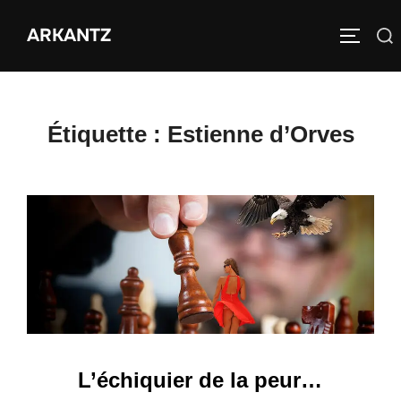
Aller
ARKANTZ
au
Rechercher :
PERMUT
contenu
Étiquette :
Estienne d’Orves
L’échiquier de la peur…