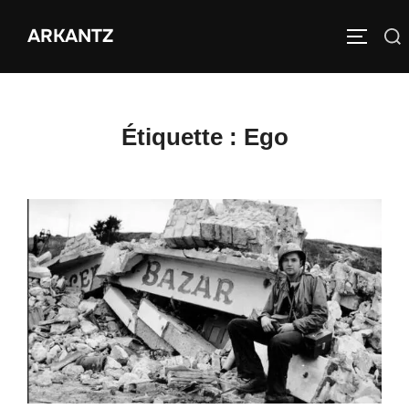
Aller
ARKANTZ
au
Rechercher :
PERMUT
contenu
Étiquette :
Ego