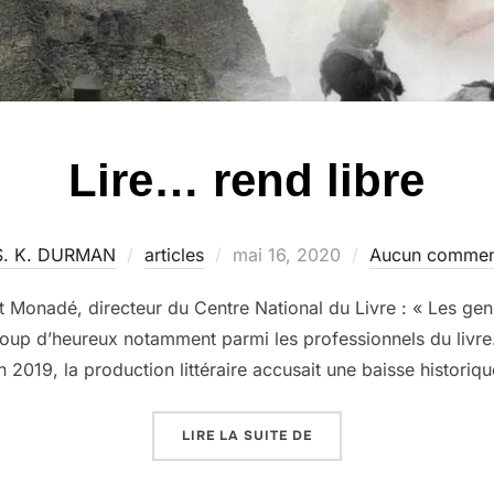
Lire… rend libre
Publié
S. K. DURMAN
articles
mai 16, 2020
Aucun commen
le
Monadé, directeur du Centre National du Livre : « Les gens
oup d’heureux notamment parmi les professionnels du livre.
n 2019, la production littéraire accusait une baisse historiqu
« LIRE… REND LIBRE »
LIRE LA SUITE DE