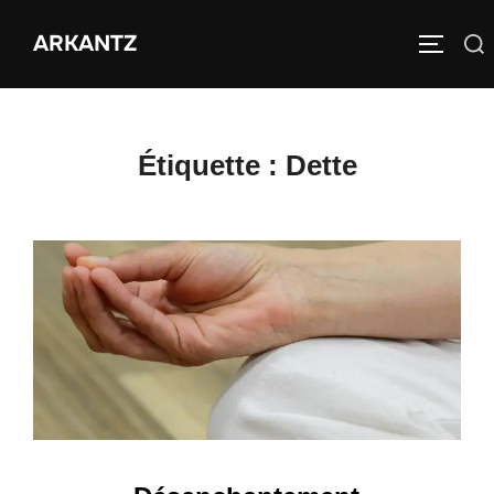
Aller
ARKANTZ
au
Rechercher :
PERMUT
contenu
Étiquette :
Dette