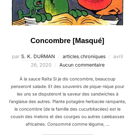
Concombre [Masqué]
Publié
par
S. K. DURMAN
articles
,
chroniques
avril
le
26, 2020
Aucun commentaire
À la sauce Raïta Si je dis concombre, beaucoup
penseront salade. Et des souvenirs de pique-nique pour
les uns se disputeront la saveur des sandwiches à
l’anglaise des autres. Plante potagère herbacée rampante,
le concombre (de la famille des cucurbitacées) est le
cousin des melons et des courges ou autres calebasses
africaines. Consommé comme légume, …