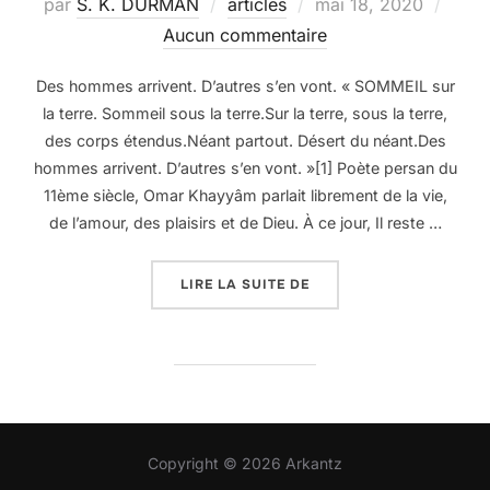
Publié
par
S. K. DURMAN
articles
mai 18, 2020
le
Aucun commentaire
Des hommes arrivent. D’autres s’en vont. « SOMMEIL sur
la terre. Sommeil sous la terre.Sur la terre, sous la terre,
des corps étendus.Néant partout. Désert du néant.Des
hommes arrivent. D’autres s’en vont. »[1] Poète persan du
11ème siècle, Omar Khayyâm parlait librement de la vie,
de l’amour, des plaisirs et de Dieu. À ce jour, Il reste …
« LES CHOSES DE LA VI
LIRE LA SUITE DE
Copyright © 2026 Arkantz