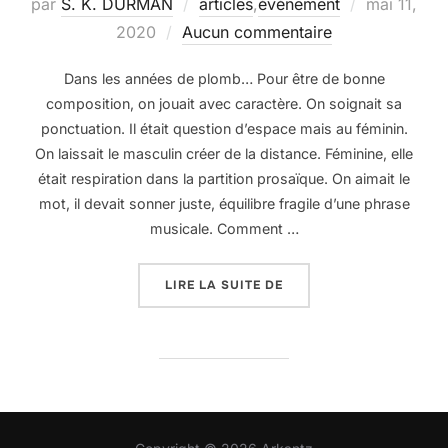
Publié
par
S. K. DURMAN
articles
,
événement
mai 11,
le
2020
Aucun commentaire
Dans les années de plomb… Pour être de bonne
composition, on jouait avec caractère. On soignait sa
ponctuation. Il était question d’espace mais au féminin.
On laissait le masculin créer de la distance. Féminine, elle
était respiration dans la partition prosaïque. On aimait le
mot, il devait sonner juste, équilibre fragile d’une phrase
musicale. Comment …
« ENCORE UNE PLOMBE 
LIRE LA SUITE DE