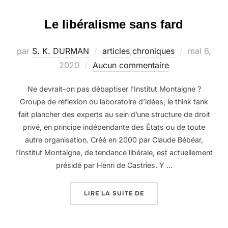
Le libéralisme sans fard
Publié
par
S. K. DURMAN
articles
,
chroniques
mai 6,
le
2020
Aucun commentaire
Ne devrait-on pas débaptiser l’Institut Montaigne ?
Groupe de réflexion ou laboratoire d’idées, le think tank
fait plancher des experts au sein d’une structure de droit
privé, en principe indépendante des États ou de toute
autre organisation. Créé en 2000 par Claude Bébéar,
l’Institut Montaigne, de tendance libérale, est actuellement
présidé par Henri de Castries. Y …
« LE LIBÉRALISME SANS
LIRE LA SUITE DE