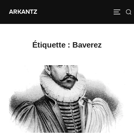
Aller
ARKANTZ
au
Rechercher :
PERMUT
contenu
Étiquette :
Baverez