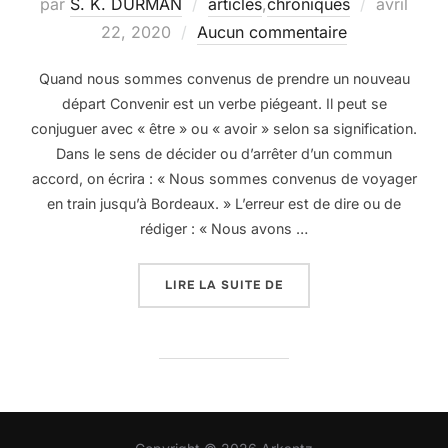
Publié
par
S. K. DURMAN
articles
,
chroniques
avril
le
22, 2020
Aucun commentaire
Quand nous sommes convenus de prendre un nouveau
départ Convenir est un verbe piégeant. Il peut se
conjuguer avec « être » ou « avoir » selon sa signification.
Dans le sens de décider ou d’arrêter d’un commun
accord, on écrira : « Nous sommes convenus de voyager
en train jusqu’à Bordeaux. » L’erreur est de dire ou de
rédiger : « Nous avons …
« CELA ME CONVIENT BI
LIRE LA SUITE DE