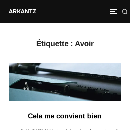
Aller
ARKANTZ
au
Rechercher :
PERMUT
contenu
Étiquette :
Avoir
Cela me convient bien